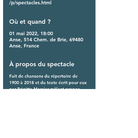
/p/spectacles.html
Où et quand ?
01 mai 2022, 18:00
Anse, 514 Chem. de Brie, 69480
Anse, France
À propos du spectacle
Fait de chansons du répertoire de 
1900 à 2018 et du texte écrit pour eux 
par 
Brigitte Mercier 
mêlant propos 
gourmands et citationslittéraires, le 
spectacle musical et théâtral raconte 
d'où viennent les mères lyonnaises à 
travers deux personnages :
Elle, et sa vie de cuisinière, nous reçoit 
dans son restaurant, accompagnée de 